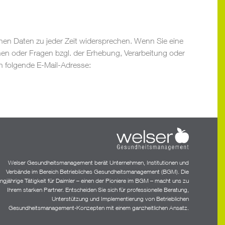
en Daten zu jeder Zeit widersprechen. Wenn Sie eine
n oder Fragen bzgl. der Erhebung, Verarbeitung oder
n folgende E-Mail-Adresse:
Welser Gesundheitsmanagement berät Unternehmen, Institutionen und
Verbände im Bereich Betriebliches Gesundheitsmanagement (BGM). Die
angjährige Tätigkeit für Daimler – einen der Pioniere im BGM – macht uns zu
Ihrem starken Partner. Entscheiden Sie sich für professionelle Beratung,
Unterstützung und Implementierung von Betrieblichen
Gesundheitsmanagement-Konzepten mit einem ganzheitlichen Ansatz.