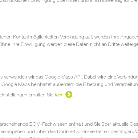
drücklichen Einwilligung übermittelt und sind notwendig für die 
tenen Kontaktmöglichkeiten Verbindung auf, werden Ihre Angaben 
hne Ihre Einwilligung werden diese Daten nicht an Dritte weiterg
ts verwenden wir das Google Maps API. Dabei wird eine Verbind
on Google Maps beinhaltet außerdem die Erhebung und Verarbeitu
einstellungen erhalten Sie
hier
.
lich erscheinende BGM-Fachwissen enthält und Sie über aktuelle G
sse angeben und über das Double-Opt-In-Verfahren bestätigen. W