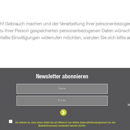
ht Gebrauch machen und der Verarbeitung ihrer personenbezogen
 zu Ihrer Person gespeicherten personenbezogenen Daten wünsche
ilte Einwilligungen widerrufen möchten, wenden Sie sich bitte a
Newsletter abonnieren
l
Ich stimme zu, dass meine Daten bis auf Widerruf von Welser Gesundheitsmanagement für den
Newsletterversand verwendet werden dürfen.