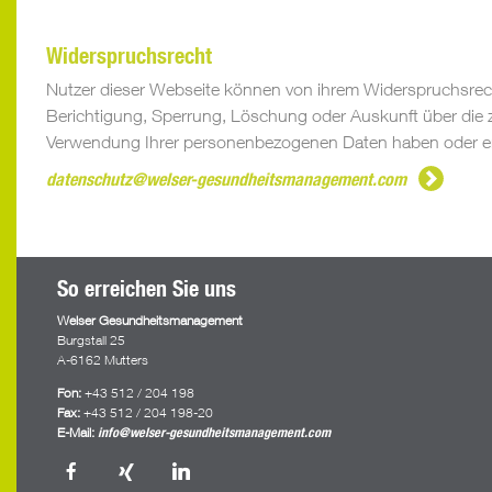
Widerspruchsrecht
Nutzer dieser Webseite können von ihrem Widerspruchsrec
Berichtigung, Sperrung, Löschung oder Auskunft über die
Verwendung Ihrer personenbezogenen Daten haben oder erte
datenschutz@welser-gesundheitsmanagement.com
So erreichen Sie uns
Welser Gesundheitsmanagement
Burgstall 25
A-6162 Mutters
Fon:
+43 512 / 204 198
Fax:
+43 512 / 204 198-20
E-Mail:
info@welser-gesundheitsmanagement.com