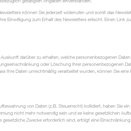
sbezüglich getätigten Angaben einverstanden.
 Newsletters können Sie jederzeit widerrufen und somit das News
re Einwilligung zum Erhalt des Newsletters erlischt. Einen Link 
se Auskunft darüber zu erhalten, welche personenbezogenen Date
itungseinschränkung oder Löschung Ihrer personenbezogenen Daten
dass Ihre Daten unrechtmäßig verarbeitet wurden, können Sie ein
Aufbewahrung von Daten (z.B. Steuerrecht) kollidiert, haben Sie e
immung nicht mehr notwendig sein und es keine gesetzlichen Aufb
e gesetzliche Zwecke erforderlich sind, erfolgt eine Einschränkun