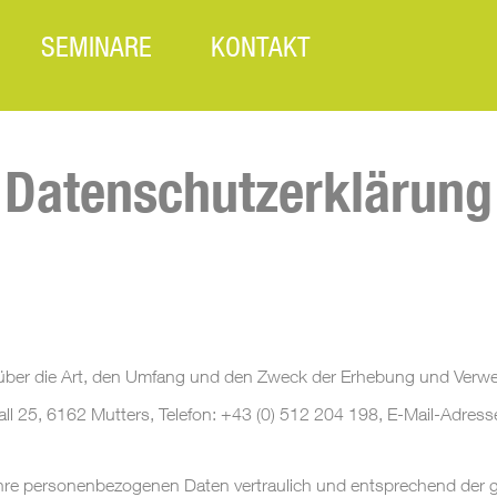
SEMINARE
KONTAKT
Datenschutzerklärung
te über die Art, den Umfang und den Zweck der Erhebung und Ve
 25, 6162 Mutters, Telefon: +43 (0) 512 204 198, E-Mail-Adress
re personenbezogenen Daten vertraulich und entsprechend der ge